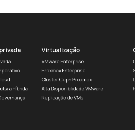
privada
Virtualização
ivada
VMware Enterprise
rporativo
Proxmox Enterprise
Cloud
Cluster Ceph Proxmox
utura Híbrida
Alta Disponibilidade VMware
Governança
Replicação de VMs