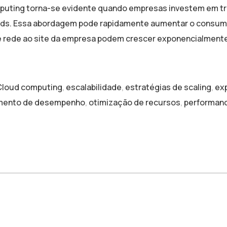
omputing torna-se evidente quando empresas investem em t
ds. Essa abordagem pode rapidamente aumentar o consum
e rede ao site da empresa podem crescer exponencialmente
Cloud computing
,
escalabilidade
,
estratégias de scaling
,
exp
mento de desempenho
,
otimização de recursos
,
performanc